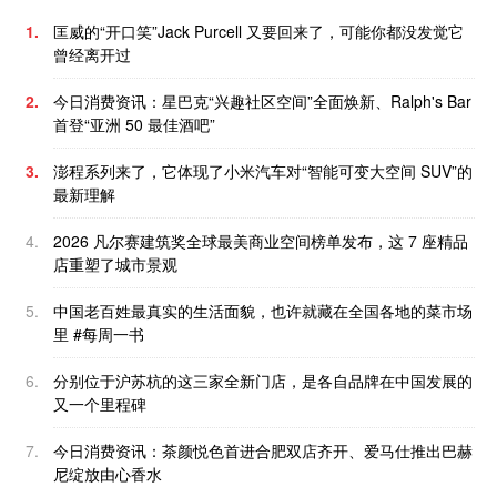
1.
匡威的“开口笑”Jack Purcell 又要回来了，可能你都没发觉它
曾经离开过
2.
今日消费资讯：星巴克“兴趣社区空间”全面焕新、Ralph's Bar
首登“亚洲 50 最佳酒吧”
3.
澎程系列来了，它体现了小米汽车对“智能可变大空间 SUV”的
最新理解
4.
2026 凡尔赛建筑奖全球最美商业空间榜单发布，这 7 座精品
店重塑了城市景观
5.
中国老百姓最真实的生活面貌，也许就藏在全国各地的菜市场
里 #每周一书
6.
分别位于沪苏杭的这三家全新门店，是各自品牌在中国发展的
又一个里程碑
7.
今日消费资讯：茶颜悦色首进合肥双店齐开、爱马仕推出巴赫
尼绽放由心香水