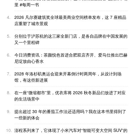
里 #每周一书
4.
2026 凡尔赛建筑奖全球最美商业空间榜单发布，这 7 座精品
店重塑了城市景观
5.
分别位于沪苏杭的这三家全新门店，是各自品牌在中国发展的
又一个里程碑
6.
今日消费资讯：茶颜悦色首进合肥双店齐开、爱马仕推出巴赫
尼绽放由心香水
7.
2028 年洛杉矶奥运会迎来开幕倒计时两周年，从设计到场
馆，有这些新进展
8.
在一座“微缩都市”里，优衣库将 2026 秋冬新品们放进了对应
的生活场景中
9.
提出超过 30 年的番茄工作法还适用吗？我在这本书里得到了
一些新的体会
10.
澎程系列来了，它体现了小米汽车对“智能可变大空间 SUV”的