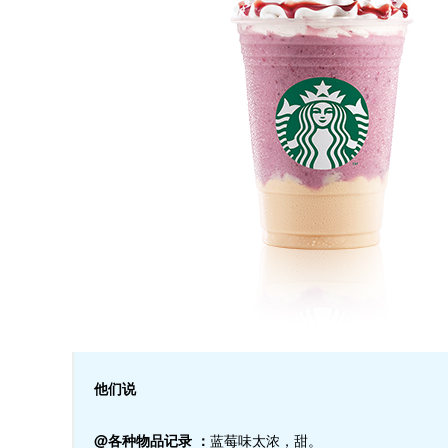
他们说
@各种物品记录
：
蓝莓味太浓，甜。