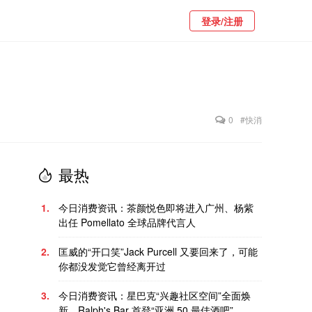
登录/注册
0
#快消
最热
1.
今日消费资讯：茶颜悦色即将进入广州、杨紫
出任 Pomellato 全球品牌代言人
2.
匡威的“开口笑”Jack Purcell 又要回来了，可能
你都没发觉它曾经离开过
3.
今日消费资讯：星巴克“兴趣社区空间”全面焕
新、Ralph's Bar 首登“亚洲 50 最佳酒吧”