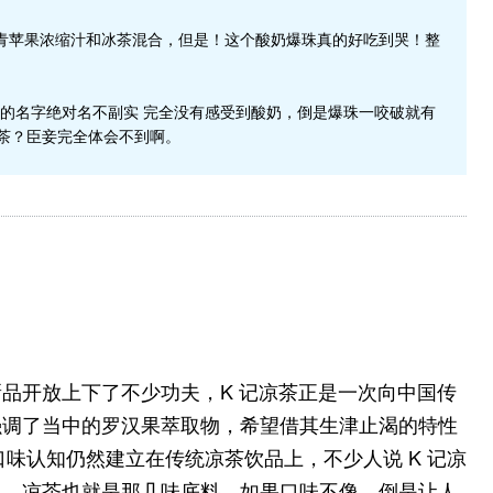
青苹果浓缩汁和冰茶混合，但是！这个酸奶爆珠真的好吃到哭！整
的名字绝对名不副实 完全没有感受到酸奶，倒是爆珠一咬破就有
茶？臣妾完全体会不到啊。
品开放上下了不少功夫，K 记凉茶正是一次向中国传
强调了当中的罗汉果萃取物，希望借其生津止渴的特性
口味认知仍然建立在传统凉茶饮品上，不少人说 K 记凉
想，凉茶也就是那几味底料，如果口味不像，倒是让人