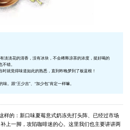
有淡淡花的清香，没有冰块，不会稀释凉茶的浓度，挺好喝的
却也不错。
，当时就觉得味道如此的熟悉，直到昨晚梦到了板蓝根！
味。跟“王少吉”、“加少包”肯定一样嘛。
是这样的：新口味夏莓意式奶冻先打头阵、已经过市场
门补上一脚，攻陷咖啡迷的心。这里我们也主要讲讲两