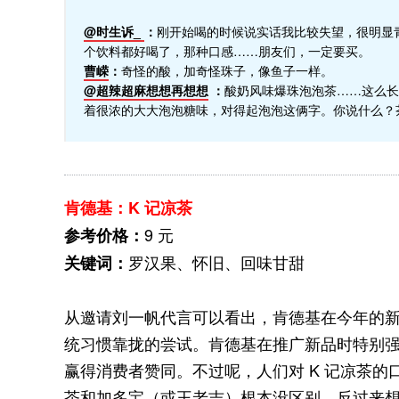
@时生诉_
：
刚开始喝的时候说实话我比较失望，很明显
个饮料都好喝了，那种口感……朋友们，一定要买。
曹嵘
：
奇怪的酸，加奇怪珠子，像鱼子一样。
@超辣超麻想想再想想
：
酸奶风味爆珠泡泡茶……这么长
着很浓的大大泡泡糖味，对得起泡泡这俩字。你说什么？
肯德基：K 记凉茶
9 元
参考价格：
罗汉果、怀旧、回味甘甜
关键词：
从邀请刘一帆代言可以看出，肯德基在今年的新
统习惯靠拢的尝试。肯德基在推广新品时特别
赢得消费者赞同。不过呢，人们对 K 记凉茶的
茶和加多宝（或王老吉）根本没区别。反过来