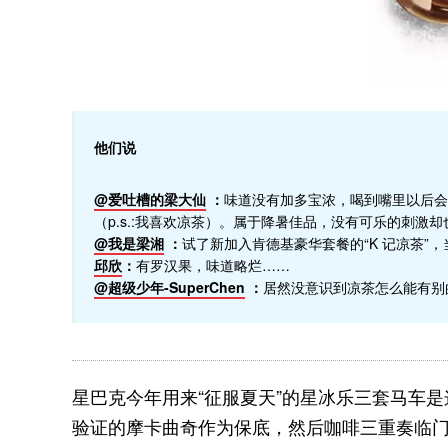
他们说
@爱吐槽的梁大仙
：
味道没有加多宝浓，喝到嘴里以后会
（p.s.:我喜欢凉茶）。属于降暑佳品，没有可乐的刺激
@我是梁湘
：
试了新加入肯德基豪华套餐的“K 记凉茶”
邱欣
：
有罗汉果，味道略烂……
@超级少年-SuperChen
：
居然没意识到凉茶怎么能有别的
星巴克今年用来“征服夏天”的星冰乐三套马车
验证的摩卡曲奇作为保底，然后咖啡三重奏临