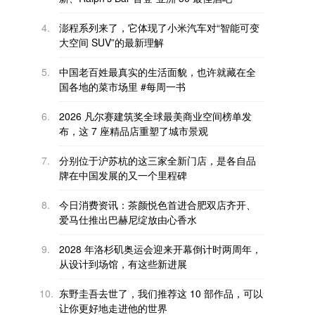
4.
澎程系列来了，它体现了小米汽车对“智能可变
大空间 SUV”的最新理解
5.
中国老百姓最真实的生活面貌，也许就藏在全
国各地的菜市场里 #每周一书
6.
2026 凡尔赛建筑奖全球最美商业空间榜单发
布，这 7 座精品店重塑了城市景观
7.
分别位于沪苏杭的这三家全新门店，是各自品
牌在中国发展的又一个里程碑
8.
今日消费资讯：茶颜悦色首进合肥双店齐开、
爱马仕推出巴赫尼绽放由心香水
9.
2028 年洛杉矶奥运会迎来开幕倒计时两周年，
从设计到场馆，有这些新进展
10.
东野圭吾去世了，我们推荐这 10 部作品，可以
让你更好地走进他的世界