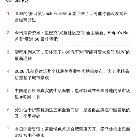
1.
匡威的“开口笑”Jack Purcell 又要回来了，可能你都没发觉它
曾经离开过
2.
今日消费资讯：星巴克“兴趣社区空间”全面焕新、Ralph's Bar
首登“亚洲 50 最佳酒吧”
3.
澎程系列来了，它体现了小米汽车对“智能可变大空间 SUV”的
最新理解
4.
2026 凡尔赛建筑奖全球最美商业空间榜单发布，这 7 座精品
店重塑了城市景观
5.
中国老百姓最真实的生活面貌，也许就藏在全国各地的菜市场
里 #每周一书
6.
分别位于沪苏杭的这三家全新门店，是各自品牌在中国发展的
又一个里程碑
7.
今日消费资讯：茶颜悦色首进合肥双店齐开、爱马仕推出巴赫
尼绽放由心香水