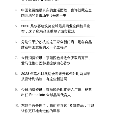
4.
中国老百姓最真实的生活面貌，也许就藏在全
国各地的菜市场里 #每周一书
5.
2026 凡尔赛建筑奖全球最美商业空间榜单发
布，这 7 座精品店重塑了城市景观
6.
分别位于沪苏杭的这三家全新门店，是各自品
牌在中国发展的又一个里程碑
7.
今日消费资讯：茶颜悦色首进合肥双店齐开、
爱马仕推出巴赫尼绽放由心香水
8.
2028 年洛杉矶奥运会迎来开幕倒计时两周年，
从设计到场馆，有这些新进展
9.
今日消费资讯：茶颜悦色即将进入广州、杨紫
出任 Pomellato 全球品牌代言人
10.
东野圭吾去世了，我们推荐这 10 部作品，可以
让你更好地走进他的世界