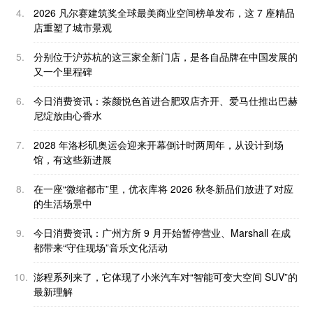
4.
2026 凡尔赛建筑奖全球最美商业空间榜单发布，这 7 座精品
店重塑了城市景观
5.
分别位于沪苏杭的这三家全新门店，是各自品牌在中国发展的
又一个里程碑
6.
今日消费资讯：茶颜悦色首进合肥双店齐开、爱马仕推出巴赫
尼绽放由心香水
7.
2028 年洛杉矶奥运会迎来开幕倒计时两周年，从设计到场
馆，有这些新进展
8.
在一座“微缩都市”里，优衣库将 2026 秋冬新品们放进了对应
的生活场景中
9.
今日消费资讯：广州方所 9 月开始暂停营业、Marshall 在成
都带来“守住现场”音乐文化活动
10.
澎程系列来了，它体现了小米汽车对“智能可变大空间 SUV”的
最新理解