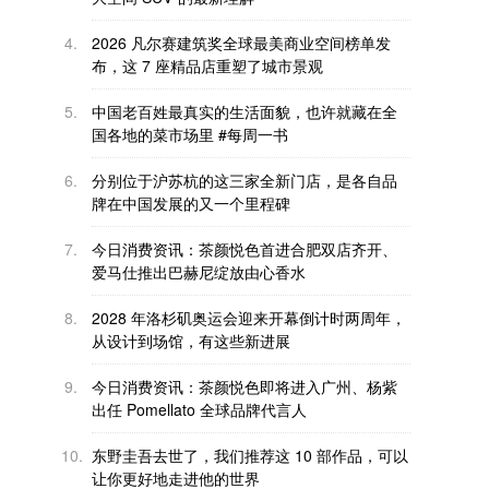
4.
2026 凡尔赛建筑奖全球最美商业空间榜单发
布，这 7 座精品店重塑了城市景观
5.
中国老百姓最真实的生活面貌，也许就藏在全
国各地的菜市场里 #每周一书
6.
分别位于沪苏杭的这三家全新门店，是各自品
牌在中国发展的又一个里程碑
7.
今日消费资讯：茶颜悦色首进合肥双店齐开、
爱马仕推出巴赫尼绽放由心香水
8.
2028 年洛杉矶奥运会迎来开幕倒计时两周年，
从设计到场馆，有这些新进展
9.
今日消费资讯：茶颜悦色即将进入广州、杨紫
出任 Pomellato 全球品牌代言人
10.
东野圭吾去世了，我们推荐这 10 部作品，可以
让你更好地走进他的世界