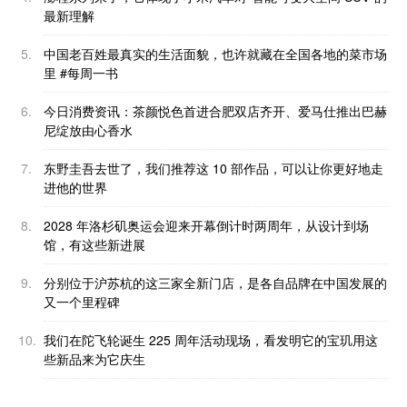
最新理解
5.
中国老百姓最真实的生活面貌，也许就藏在全国各地的菜市场
里 #每周一书
6.
今日消费资讯：茶颜悦色首进合肥双店齐开、爱马仕推出巴赫
尼绽放由心香水
7.
东野圭吾去世了，我们推荐这 10 部作品，可以让你更好地走
进他的世界
8.
2028 年洛杉矶奥运会迎来开幕倒计时两周年，从设计到场
馆，有这些新进展
9.
分别位于沪苏杭的这三家全新门店，是各自品牌在中国发展的
又一个里程碑
10.
我们在陀飞轮诞生 225 周年活动现场，看发明它的宝玑用这
些新品来为它庆生