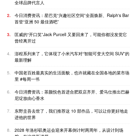
全球品牌代言人
2.
今日消费资讯：星巴克“兴趣社区空间”全面焕新、Ralph's Bar
首登“亚洲 50 最佳酒吧”
3.
匡威的“开口笑”Jack Purcell 又要回来了，可能你都没发觉它
曾经离开过
4.
澎程系列来了，它体现了小米汽车对“智能可变大空间 SUV”的
最新理解
5.
中国老百姓最真实的生活面貌，也许就藏在全国各地的菜市场
里 #每周一书
6.
今日消费资讯：茶颜悦色首进合肥双店齐开、爱马仕推出巴赫
尼绽放由心香水
7.
东野圭吾去世了，我们推荐这 10 部作品，可以让你更好地走
进他的世界
8.
2028 年洛杉矶奥运会迎来开幕倒计时两周年，从设计到场