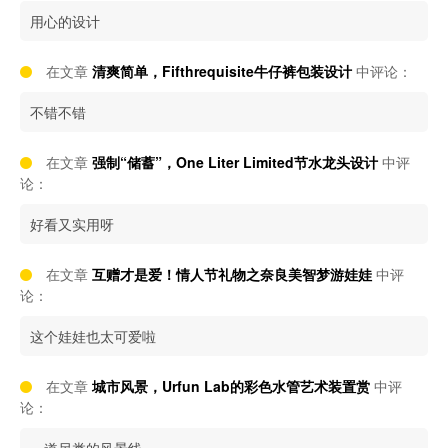
用心的设计
在文章
清爽简单，Fifthrequisite牛仔裤包装设计
中评论：
不错不错
在文章
强制“储蓄”，One Liter Limited节水龙头设计
中评
论：
好看又实用呀
在文章
互赠才是爱！情人节礼物之奈良美智梦游娃娃
中评
论：
这个娃娃也太可爱啦
在文章
城市风景，Urfun Lab的彩色水管艺术装置赏
中评
论：