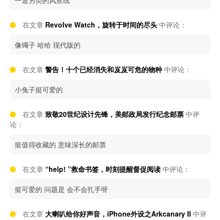
一道另类的风景线
在文章
Revolve Watch，旋转于时间的尽头
中评论：
像镯子 哈哈 现代版的
在文章
警告！十个已经消失和岌岌可危的物种
中评论：
小兔子挺可爱的
在文章
致敬20世纪设计先锋，美邮政局发行纪念邮票
中评
论：
挺值得收藏的 意味深长的邮票
在文章
“help! ”救命书签，时刻提醒督促阅读
中评论：
挺可爱的 问题是 会不会扎手呀
在文章
大喇叭给你好声音，iPhone外设之Arkcanary II
中评