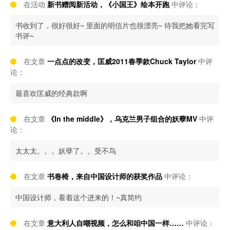
在活动
新书赠阅新活动，《小国王》绘本开跑
中评论：
书收到了，很好很好~ 里面的明信片也很漂亮~ 待我把她看完写
书评~
在文章
一点点的改变，匡威2011春季款Chuck Taylor
中评
论：
最喜欢匡威的经典款啊
在文章
《In the middle》，乌克兰男子组合的妖孽MV
中评
论：
太太太。。。妖孽了。。受不鸟
在文章
书卷椅，来自中国设计师的获奖作品
中评论：
中国设计师，看着这个进来的！~真简约
在文章
意大利人自嘲视频，怎么和咱中国一样……
中评论：