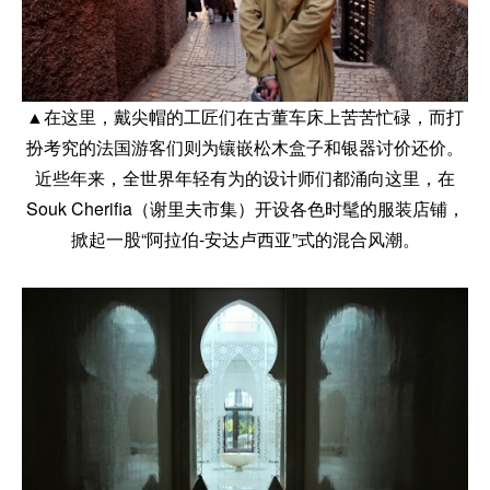
▲在这里，戴尖帽的工匠们在古董车床上苦苦忙碌，而打
扮考究的法国游客们则为镶嵌松木盒子和银器讨价还价。
近些年来，全世界年轻有为的设计师们都涌向这里，在
Souk Cherifia（谢里夫市集）开设各色时髦的服装店铺，
掀起一股“阿拉伯-安达卢西亚”式的混合风潮。