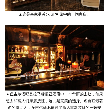
▲这是皇家曼苏尔 SPA 馆中的一间商店。
▲丘吉尔酒吧是拉马穆尼亚酒店中一个华丽的去处，如果
想去和富人们摩肩接踵，这儿是完美的选择。名自它最著
名的赞助人，丘吉尔酒吧逃过了酒店重新装修的一致安