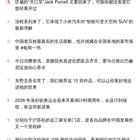
3.
匡威的“开口笑”Jack Purcell 又要回来了，可能你都没发觉它
曾经离开过
4.
澎程系列来了，它体现了小米汽车对“智能可变大空间 SUV”的
最新理解
5.
中国老百姓最真实的生活面貌，也许就藏在全国各地的菜市场
里 #每周一书
6.
今日消费资讯：茶颜悦色首进合肥双店齐开、爱马仕推出巴赫
尼绽放由心香水
7.
东野圭吾去世了，我们推荐这 10 部作品，可以让你更好地走
进他的世界
8.
2028 年洛杉矶奥运会迎来开幕倒计时两周年，从设计到场
馆，有这些新进展
9.
分别位于沪苏杭的这三家全新门店，是各自品牌在中国发展的
又一个里程碑
10.
我们在陀飞轮诞生 225 周年活动现场，看发明它的宝玑用这