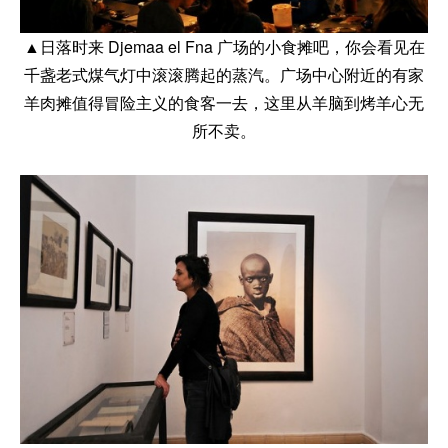
▲日落时来 Djemaa el Fna 广场的小食摊吧，你会看见在
千盏老式煤气灯中滚滚腾起的蒸汽。广场中心附近的有家
羊肉摊值得冒险主义的食客一去，这里从羊脑到烤羊心无
所不卖。