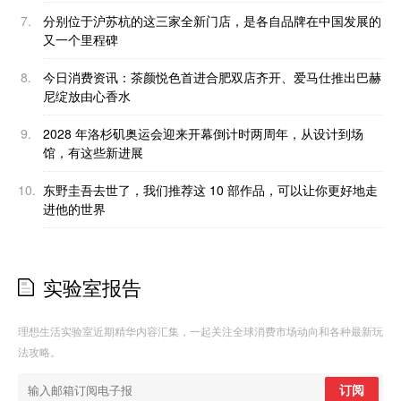
7.
分别位于沪苏杭的这三家全新门店，是各自品牌在中国发展的
又一个里程碑
8.
今日消费资讯：茶颜悦色首进合肥双店齐开、爱马仕推出巴赫
尼绽放由心香水
9.
2028 年洛杉矶奥运会迎来开幕倒计时两周年，从设计到场
馆，有这些新进展
10.
东野圭吾去世了，我们推荐这 10 部作品，可以让你更好地走
进他的世界
实验室报告
理想生活实验室近期精华内容汇集，一起关注全球消费市场动向和各种最新玩
法攻略。