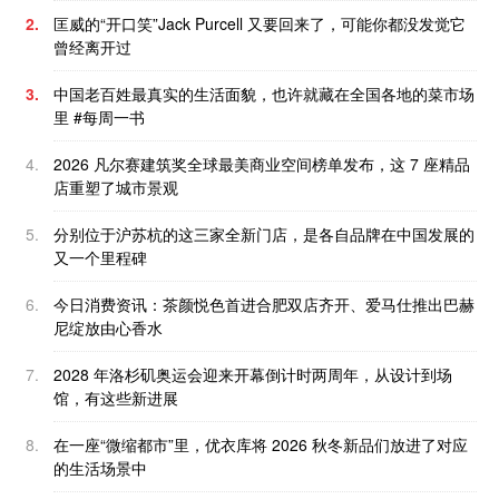
2.
匡威的“开口笑”Jack Purcell 又要回来了，可能你都没发觉它
曾经离开过
3.
中国老百姓最真实的生活面貌，也许就藏在全国各地的菜市场
里 #每周一书
4.
2026 凡尔赛建筑奖全球最美商业空间榜单发布，这 7 座精品
店重塑了城市景观
5.
分别位于沪苏杭的这三家全新门店，是各自品牌在中国发展的
又一个里程碑
6.
今日消费资讯：茶颜悦色首进合肥双店齐开、爱马仕推出巴赫
尼绽放由心香水
7.
2028 年洛杉矶奥运会迎来开幕倒计时两周年，从设计到场
馆，有这些新进展
8.
在一座“微缩都市”里，优衣库将 2026 秋冬新品们放进了对应
的生活场景中