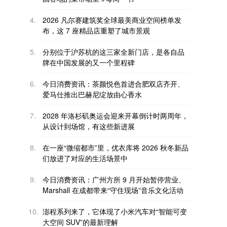
4.
2026 凡尔赛建筑奖全球最美商业空间榜单发
布，这 7 座精品店重塑了城市景观
5.
分别位于沪苏杭的这三家全新门店，是各自品
牌在中国发展的又一个里程碑
6.
今日消费资讯：茶颜悦色首进合肥双店齐开、
爱马仕推出巴赫尼绽放由心香水
7.
2028 年洛杉矶奥运会迎来开幕倒计时两周年，
从设计到场馆，有这些新进展
8.
在一座“微缩都市”里，优衣库将 2026 秋冬新品
们放进了对应的生活场景中
9.
今日消费资讯：广州方所 9 月开始暂停营业、
Marshall 在成都带来“守住现场”音乐文化活动
10.
澎程系列来了，它体现了小米汽车对“智能可变
大空间 SUV”的最新理解