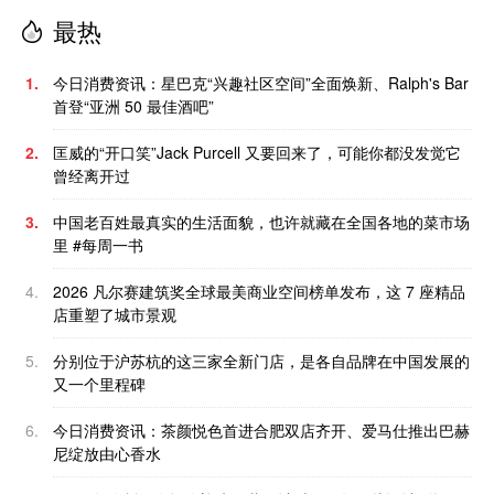
最热
1.
今日消费资讯：星巴克“兴趣社区空间”全面焕新、Ralph's Bar
首登“亚洲 50 最佳酒吧”
2.
匡威的“开口笑”Jack Purcell 又要回来了，可能你都没发觉它
曾经离开过
3.
中国老百姓最真实的生活面貌，也许就藏在全国各地的菜市场
里 #每周一书
4.
2026 凡尔赛建筑奖全球最美商业空间榜单发布，这 7 座精品
店重塑了城市景观
5.
分别位于沪苏杭的这三家全新门店，是各自品牌在中国发展的
又一个里程碑
6.
今日消费资讯：茶颜悦色首进合肥双店齐开、爱马仕推出巴赫
尼绽放由心香水