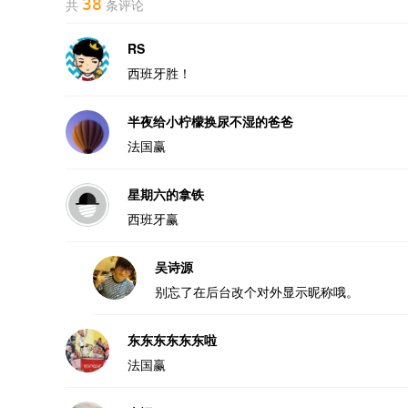
38
共
条评论
RS
西班牙胜！
半夜给小柠檬换尿不湿的爸爸
法国赢
星期六的拿铁
西班牙赢
吴诗源
别忘了在后台改个对外显示昵称哦。
东东东东东东啦
法国赢