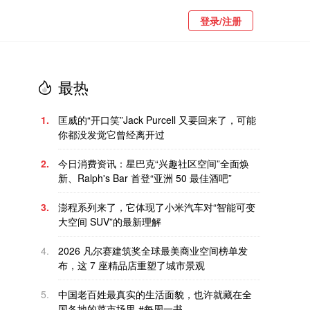
登录/注册
最热
1.
匡威的“开口笑”Jack Purcell 又要回来了，可能
你都没发觉它曾经离开过
2.
今日消费资讯：星巴克“兴趣社区空间”全面焕
新、Ralph's Bar 首登“亚洲 50 最佳酒吧”
3.
澎程系列来了，它体现了小米汽车对“智能可变
大空间 SUV”的最新理解
4.
2026 凡尔赛建筑奖全球最美商业空间榜单发
布，这 7 座精品店重塑了城市景观
5.
中国老百姓最真实的生活面貌，也许就藏在全
国各地的菜市场里 #每周一书