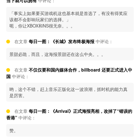
当下就可以拥有
中评论：
「事实上如果要买游戏机这也基本就是首选了，有没有得奖应
该都不会影响玩家们的选择。」
呃，你让XBOX和NS很无奈。。。
在文章
每日一图：《长城》发布终极海报
中评论：
景甜必跪，而且，这海报景甜还在这么中央。。。
在文章
不仅仅要和国内媒体合作，billboard 还要正式进入中
国
中评论：
哟，这个不错，赶上音乐正版化这一波浪潮，抓时机的能力真
是厉害。
在文章
每日一图：《Arrival》正式海报亮相，改掉了“错误的
香港”
中评论：
赞。