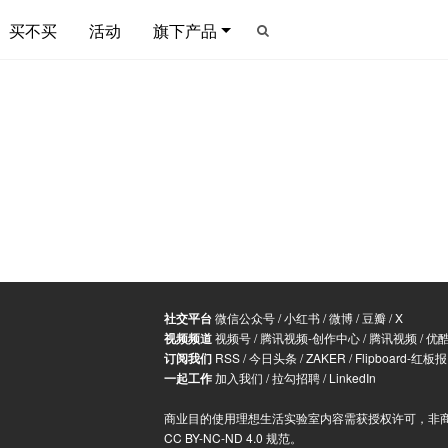
买不买
活动
旗下产品
社交平台
微信公众号
/
小红书
/
微博
/
豆瓣
/
X
视频频道
视频号
/
腾讯视频-创作中心
/
腾讯视频
/
优
订阅我们
RSS
/
今日头条
/
ZAKER
/
Flipboard-红板报
一起工作
加入我们
/
拉勾招聘
/
LinkedIn
商业目的使用理想生活实验室内容需获授权许可，非
CC BY-NC-ND 4.0 规范
。