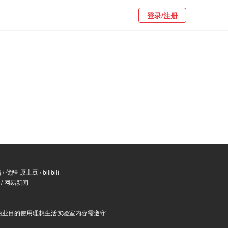
登录/注册
酷
/
优酷-原土豆
/
bilibili
/
网易新闻
商业目的使用理想生活实验室内容需遵守