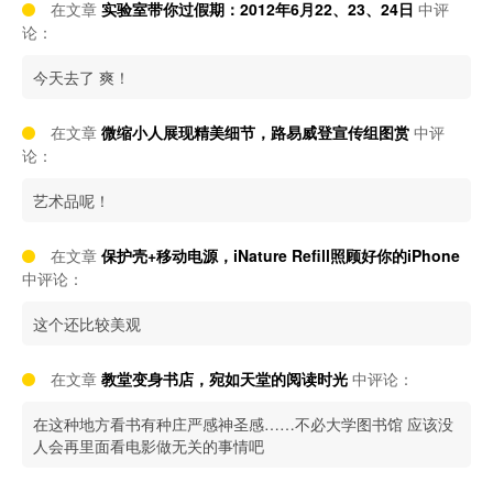
在文章
实验室带你过假期：2012年6月22、23、24日
中评
论：
今天去了 爽！
在文章
微缩小人展现精美细节，路易威登宣传组图赏
中评
论：
艺术品呢！
在文章
保护壳+移动电源，iNature Refill照顾好你的iPhone
中评论：
这个还比较美观
在文章
教堂变身书店，宛如天堂的阅读时光
中评论：
在这种地方看书有种庄严感神圣感……不必大学图书馆 应该没
人会再里面看电影做无关的事情吧