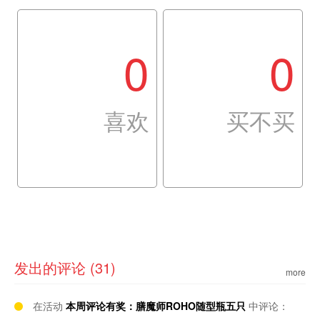
0
0
喜欢
买不买
发出的评论 (31)
more
在活动
本周评论有奖：膳魔师ROHO随型瓶五只
中评论：