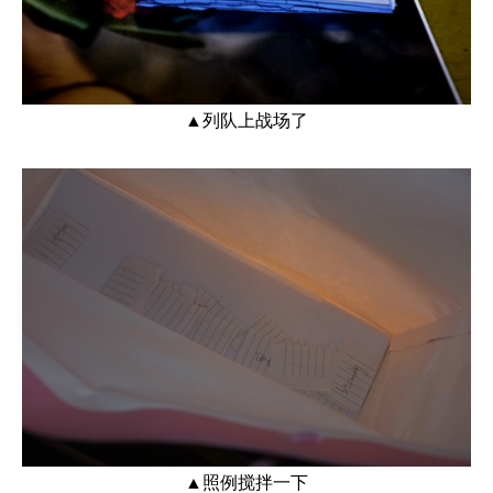
▲列队上战场了
▲照例搅拌一下