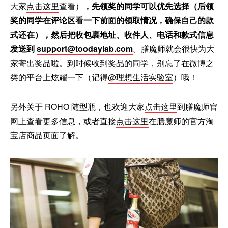
大家
点击这里
查看）
，先领奖的同学可以优先选择（后领
奖的同学在评论区看一下前面的领取情况，确保自己的款
式还在），然后把收包裹地址、收件人、电话和款式信息
发送到
support@toodaylab.com
。膳魔师就会很快为大
家寄出奖品啦。到时候收到奖品的同学，别忘了在微博之
类的平台上炫耀一下（记得
@理想生活实验室
）哦！
另外关于 ROHO 随型瓶，也欢迎大家
点击这里
到膳魔师官
网上查看更多信息，或者直接
点击这里
在膳魔师的官方淘
宝店商品页面了解。