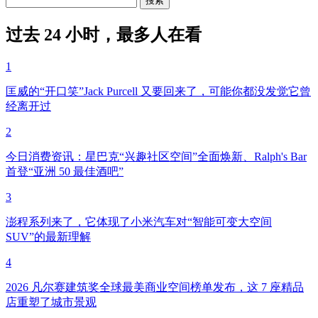
过去 24 小时，最多人在看
1
匡威的“开口笑”Jack Purcell 又要回来了，可能你都没发觉它曾
经离开过
2
今日消费资讯：星巴克“兴趣社区空间”全面焕新、Ralph's Bar
首登“亚洲 50 最佳酒吧”
3
澎程系列来了，它体现了小米汽车对“智能可变大空间
SUV”的最新理解
4
2026 凡尔赛建筑奖全球最美商业空间榜单发布，这 7 座精品
店重塑了城市景观