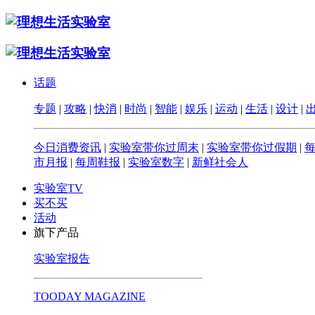
话题
专题
|
攻略
|
快消
|
时尚
|
智能
|
娱乐
|
运动
|
生活
|
设计
|
今日消费资讯
|
实验室带你过周末
|
实验室带你过假期
|
市月报
|
每周鞋报
|
实验室数字
|
新鲜社会人
实验室TV
买不买
活动
旗下产品
实验室报告
TOODAY MAGAZINE