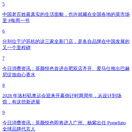
5
中国老百姓最真实的生活面貌，也许就藏在全国各地的菜市场
里 #每周一书
6
分别位于沪苏杭的这三家全新门店，是各自品牌在中国发展的
又一个里程碑
7
今日消费资讯：茶颜悦色首进合肥双店齐开、爱马仕推出巴赫
尼绽放由心香水
8
2028 年洛杉矶奥运会迎来开幕倒计时两周年，从设计到场
馆，有这些新进展
9
今日消费资讯：茶颜悦色即将进入广州、杨紫出任 Pomellato
全球品牌代言人