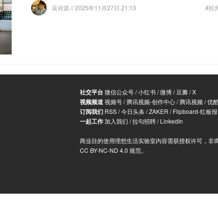
吴诗源
// 2025年11月27日 21:13
#杭
社交平台
微信公众号
/
小红书
/
微博
/
豆瓣
/
X
视频频道
视频号
/
腾讯视频-创作中心
/
腾讯视频
/
优
订阅我们
RSS
/
今日头条
/
ZAKER
/
Flipboard-红板报
一起工作
加入我们
/
拉勾招聘
/
LinkedIn
商业目的使用理想生活实验室内容需获授权许可，非
CC BY-NC-ND 4.0 规范
。