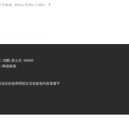
州万象城
#Blue Bottle Coffee
酷
/
优酷-原土豆
/
bilibili
/
网易新闻
商业目的使用理想生活实验室内容需遵守