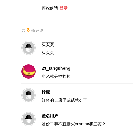
评论前请
登录
8
共
条评论
买买买
买买买
23_tangsheng
小米就是抄抄抄
柠檬
好奇的去店里试试就好了
匿名用户
这价干嘛不直接买premec和三菱？