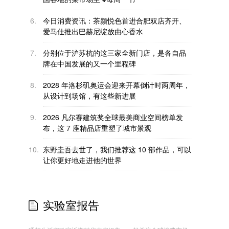
6.
今日消费资讯：茶颜悦色首进合肥双店齐开、
爱马仕推出巴赫尼绽放由心香水
7.
分别位于沪苏杭的这三家全新门店，是各自品
牌在中国发展的又一个里程碑
8.
2028 年洛杉矶奥运会迎来开幕倒计时两周年，
从设计到场馆，有这些新进展
9.
2026 凡尔赛建筑奖全球最美商业空间榜单发
布，这 7 座精品店重塑了城市景观
10.
东野圭吾去世了，我们推荐这 10 部作品，可以
让你更好地走进他的世界
实验室报告