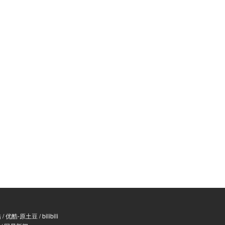
酷
/
优酷-原土豆
/
bilibili