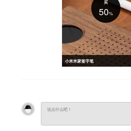
买
50
%
小米米家签字笔
小米“米家”品牌旗下签字笔，黑白两色可选
采用 0.5mm 高精密碳化钨球珠，售价 19 