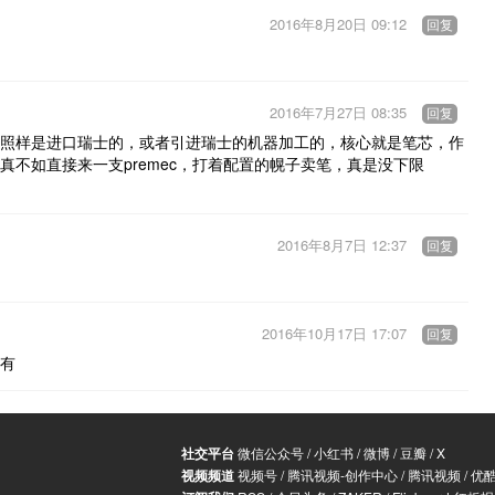
2016年8月20日 09:12
回复
2016年7月27日 08:35
回复
照样是进口瑞士的，或者引进瑞士的机器加工的，核心就是笔芯，作
不如直接来一支premec，打着配置的幌子卖笔，真是没下限
2016年8月7日 12:37
回复
2016年10月17日 17:07
回复
有
社交平台
微信公众号
/
小红书
/
微博
/
豆瓣
/
X
视频频道
视频号
/
腾讯视频-创作中心
/
腾讯视频
/
优