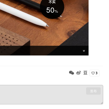
不买
50
%
，120 度旋转出芯设计，使用定制的 PREMEC 瑞士进口笔芯，
元。
3
发布