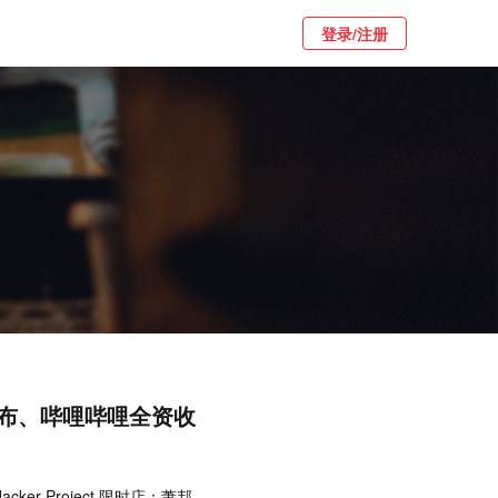
登录/注册
布、哔哩哔哩全资收
er Project 限时店；萧邦