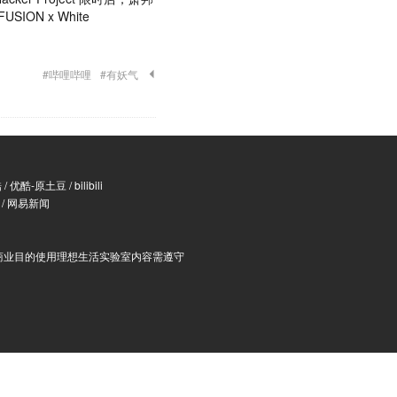
FUSION x White
#哔哩哔哩
#有妖气
酷
/
优酷-原土豆
/
bilibili
/
网易新闻
商业目的使用理想生活实验室内容需遵守