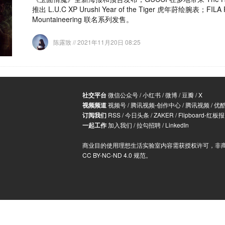
推出 L.U.C XP Urushi Year of the Tiger 虎年莳绘腕表；FILA 
Mountaineering 联名系列发售。
陈露致
// 2021年11月20日 08:25
社交平台
微信公众号
/
小红书
/
微博
/
豆瓣
/
X
视频频道
视频号
/
腾讯视频-创作中心
/
腾讯视频
/
优
订阅我们
RSS
/
今日头条
/
ZAKER
/
Flipboard-红板报
一起工作
加入我们
/
拉勾招聘
/
LinkedIn
商业目的使用理想生活实验室内容需获授权许可，非
CC BY-NC-ND 4.0 规范
。