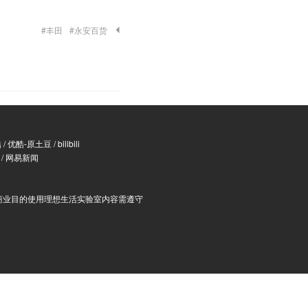
#丰田
#永安百货
酷
/
优酷-原土豆
/
bilibili
/
网易新闻
商业目的使用理想生活实验室内容需遵守