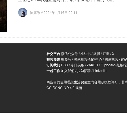
陈露致
// 2024年1月16日 09:11
社交平台
微信公众号
/
小红书
/
微博
/
豆瓣
/
X
视频频道
视频号
/
腾讯视频-创作中心
/
腾讯视频
/
优
订阅我们
RSS
/
今日头条
/
ZAKER
/
Flipboard-红板报
一起工作
加入我们
/
拉勾招聘
/
LinkedIn
商业目的使用理想生活实验室内容需获授权许可，非
CC BY-NC-ND 4.0 规范
。