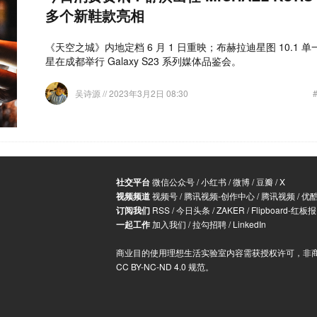
多个新鞋款亮相
《天空之城》内地定档 6 月 1 日重映；布赫拉迪星图 10.1
星在成都举行 Galaxy S23 系列媒体品鉴会。
吴诗源
// 2023年3月2日 08:30
社交平台
微信公众号
/
小红书
/
微博
/
豆瓣
/
X
视频频道
视频号
/
腾讯视频-创作中心
/
腾讯视频
/
优
订阅我们
RSS
/
今日头条
/
ZAKER
/
Flipboard-红板报
一起工作
加入我们
/
拉勾招聘
/
LinkedIn
商业目的使用理想生活实验室内容需获授权许可，非
CC BY-NC-ND 4.0 规范
。