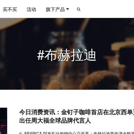
买不买
活动
旗下产品
#布赫拉迪
今日消费资讯：金钉子咖啡首店在北京西单
出任周大福全球品牌代言人
% ARABICA 阿布扎比购物中心店开幕；布赫拉迪黄色潜水艇第三版