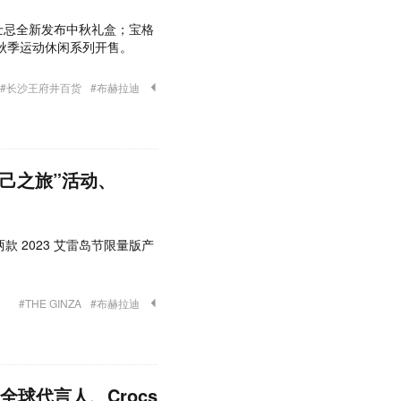
威士忌全新发布中秋礼盒；宝格
ce 秋季运动休闲系列开售。
#长沙王府井百货
#布赫拉迪
御己之旅”活动、
出两款 2023 艾雷岛节限量版产
#THE GINZA
#布赫拉迪
 全球代言人、Crocs