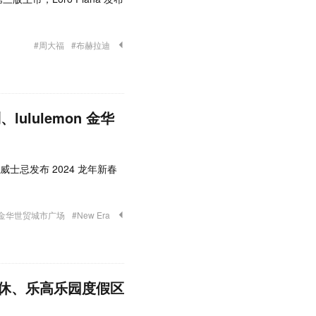
#周大福
#布赫拉迪
ululemon 金华
兰威士忌发布 2024 龙年新春
#金华世贸城市广场
#New Era
休、乐高乐园度假区