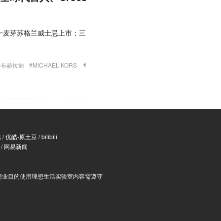
 单一麦芽苏格兰威士忌上市；三
#布赫拉迪
#MICHAEL KORS
酷
/
优酷-原土豆
/
bilibili
/
网易新闻
商业目的使用理想生活实验室内容需遵守