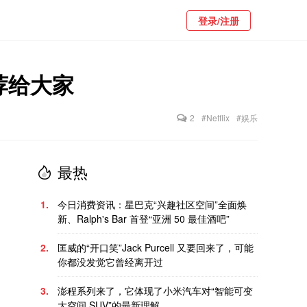
登录/注册
荐给大家
2
#Netflix
#娱乐
最热
1.
今日消费资讯：星巴克“兴趣社区空间”全面焕
新、Ralph's Bar 首登“亚洲 50 最佳酒吧”
2.
匡威的“开口笑”Jack Purcell 又要回来了，可能
你都没发觉它曾经离开过
3.
澎程系列来了，它体现了小米汽车对“智能可变
大空间 SUV”的最新理解