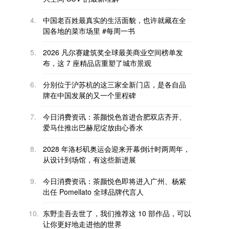
4.
中国老百姓最真实的生活面貌，也许就藏在全
国各地的菜市场里 #每周一书
5.
2026 凡尔赛建筑奖全球最美商业空间榜单发
布，这 7 座精品店重塑了城市景观
6.
分别位于沪苏杭的这三家全新门店，是各自品
牌在中国发展的又一个里程碑
7.
今日消费资讯：茶颜悦色首进合肥双店齐开、
爱马仕推出巴赫尼绽放由心香水
8.
2028 年洛杉矶奥运会迎来开幕倒计时两周年，
从设计到场馆，有这些新进展
9.
今日消费资讯：茶颜悦色即将进入广州、杨紫
出任 Pomellato 全球品牌代言人
10.
东野圭吾去世了，我们推荐这 10 部作品，可以
让你更好地走进他的世界