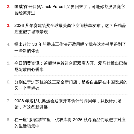
2.
匡威的“开口笑”Jack Purcell 又要回来了，可能你都没发觉它
曾经离开过
3.
2026 凡尔赛建筑奖全球最美商业空间榜单发布，这 7 座精品
店重塑了城市景观
4.
提出超过 30 年的番茄工作法还适用吗？我在这本书里得到了
一些新的体会
5.
今日消费资讯：茶颜悦色首进合肥双店齐开、爱马仕推出巴赫
尼绽放由心香水
6.
分别位于沪苏杭的这三家全新门店，是各自品牌在中国发展的
又一个里程碑
7.
2028 年洛杉矶奥运会迎来开幕倒计时两周年，从设计到场
馆，有这些新进展
8.
在一座“微缩都市”里，优衣库将 2026 秋冬新品们放进了对应
的生活场景中