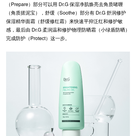
（Prepare）部分可以用 Dr.G 保湿净肌焕亮去角质啫喱
（角质搓泥宝），舒缓（Soothe）部分有 Dr.G 舒润修护
保湿精华面霜（舒缓修红霜）来快速平抑泛红和修护敏
感，最后由 Dr.G 柔润温和修护物理防晒霜（小绿盾防晒）
完成防护（Protect）这一步。