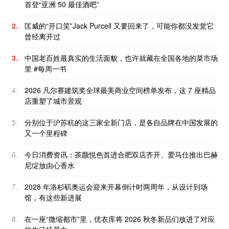
首登“亚洲 50 最佳酒吧”
2.
匡威的“开口笑”Jack Purcell 又要回来了，可能你都没发觉它
曾经离开过
3.
中国老百姓最真实的生活面貌，也许就藏在全国各地的菜市场
里 #每周一书
4.
2026 凡尔赛建筑奖全球最美商业空间榜单发布，这 7 座精品
店重塑了城市景观
5.
分别位于沪苏杭的这三家全新门店，是各自品牌在中国发展的
又一个里程碑
6.
今日消费资讯：茶颜悦色首进合肥双店齐开、爱马仕推出巴赫
尼绽放由心香水
7.
2028 年洛杉矶奥运会迎来开幕倒计时两周年，从设计到场
馆，有这些新进展
8.
在一座“微缩都市”里，优衣库将 2026 秋冬新品们放进了对应