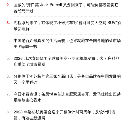
2.
匡威的“开口笑”Jack Purcell 又要回来了，可能你都没发觉它
曾经离开过
3.
澎程系列来了，它体现了小米汽车对“智能可变大空间 SUV”的
最新理解
4.
中国老百姓最真实的生活面貌，也许就藏在全国各地的菜市场
里 #每周一书
5.
2026 凡尔赛建筑奖全球最美商业空间榜单发布，这 7 座精品
店重塑了城市景观
6.
分别位于沪苏杭的这三家全新门店，是各自品牌在中国发展的
又一个里程碑
7.
今日消费资讯：茶颜悦色首进合肥双店齐开、爱马仕推出巴赫
尼绽放由心香水
8.
2028 年洛杉矶奥运会迎来开幕倒计时两周年，从设计到场
馆，有这些新进展