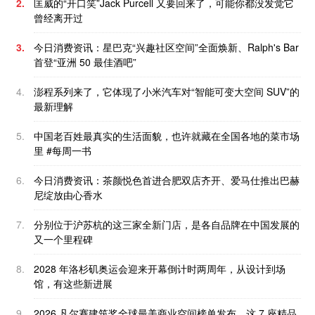
2.
匡威的“开口笑”Jack Purcell 又要回来了，可能你都没发觉它
曾经离开过
3.
今日消费资讯：星巴克“兴趣社区空间”全面焕新、Ralph's Bar
首登“亚洲 50 最佳酒吧”
4.
澎程系列来了，它体现了小米汽车对“智能可变大空间 SUV”的
最新理解
5.
中国老百姓最真实的生活面貌，也许就藏在全国各地的菜市场
里 #每周一书
6.
今日消费资讯：茶颜悦色首进合肥双店齐开、爱马仕推出巴赫
尼绽放由心香水
7.
分别位于沪苏杭的这三家全新门店，是各自品牌在中国发展的
又一个里程碑
8.
2028 年洛杉矶奥运会迎来开幕倒计时两周年，从设计到场
馆，有这些新进展
9.
2026 凡尔赛建筑奖全球最美商业空间榜单发布，这 7 座精品