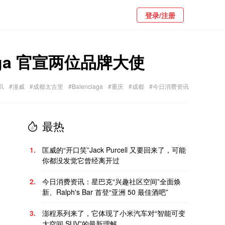
登录/注册
ga 官宣两位品牌大使
玑
#漫威
#成都太古里
#Balenciaga
#重庆
#成都
#今日消费资讯
最热
1.
匡威的“开口笑”Jack Purcell 又要回来了，可能
你都没发觉它曾经离开过
2.
今日消费资讯：星巴克“兴趣社区空间”全面焕
新、Ralph's Bar 首登“亚洲 50 最佳酒吧”
3.
澎程系列来了，它体现了小米汽车对“智能可变
大空间 SUV”的最新理解