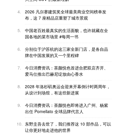
4.
2026 凡尔赛建筑奖全球最美商业空间榜单发
布，这 7 座精品店重塑了城市景观
5.
中国老百姓最真实的生活面貌，也许就藏在全
国各地的菜市场里 #每周一书
6.
分别位于沪苏杭的这三家全新门店，是各自品
牌在中国发展的又一个里程碑
7.
今日消费资讯：茶颜悦色首进合肥双店齐开、
爱马仕推出巴赫尼绽放由心香水
8.
2028 年洛杉矶奥运会迎来开幕倒计时两周年，
从设计到场馆，有这些新进展
9.
今日消费资讯：茶颜悦色即将进入广州、杨紫
出任 Pomellato 全球品牌代言人
10.
东野圭吾去世了，我们推荐这 10 部作品，可以
让你更好地走进他的世界