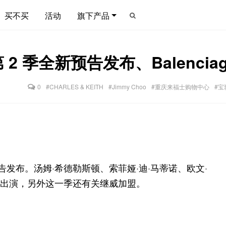
买不买
活动
旗下产品
 季全新预告发布、Balencia
0
#CHARLES & KEITH
#Jimmy Choo
#重庆来福士购物中心
#宝
新预告发布。汤姆·希德勒斯顿、索菲娅·迪·马蒂诺、欧文·
归出演，另外这一季还有关继威加盟。