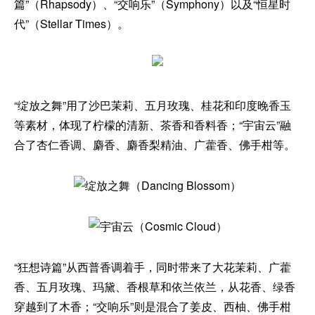
篇”（Rhapsody）、“交响乐”（Symphony）以及“恒星时
代”（Stellar Times）。
“绽放之舞”用了沙巴茉莉、五月玫瑰、桂花和印度晚香玉
等素材，体现了柠檬的清新、茶香和香料香；“宇宙云”融
合了杏仁香调、麝香、麝香梨精油、广藿香、佛手柑等。
“狂想诗篇”从西普香调着手，同时带来了大花茉莉、广藿
香、五月玫瑰、玛黛、香根草和依兰依兰，从花香、绿香
穿越到了木香；“交响乐”则是混合了姜皮、西柚、佛手柑