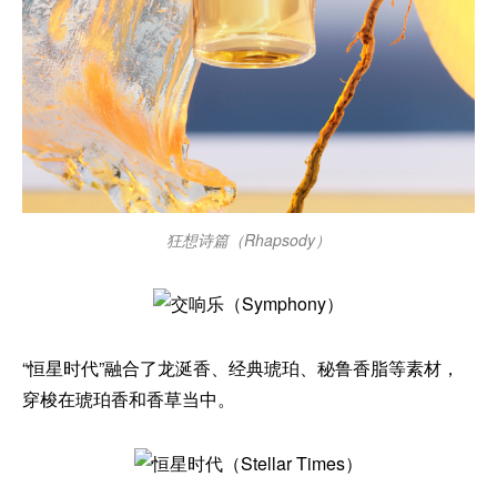
狂想诗篇（Rhapsody）
“恒星时代”融合了龙涎香、经典琥珀、秘鲁香脂等素材，
穿梭在琥珀香和香草当中。