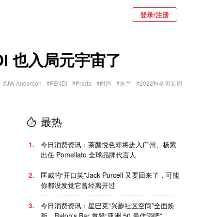
登录/注册
NDI 也入局元宇宙了
#JW Anderson
#FENDI
#Prada
#时尚
#米兰
#2022秋冬男装周
最热
1.
今日消费资讯：茶颜悦色即将进入广州、杨紫
出任 Pomellato 全球品牌代言人
2.
匡威的“开口笑”Jack Purcell 又要回来了，可能
你都没发觉它曾经离开过
3.
今日消费资讯：星巴克“兴趣社区空间”全面焕
新、Ralph's Bar 首登“亚洲 50 最佳酒吧”