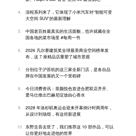
4.
澎程系列来了，它体现了小米汽车对“智能可变
大空间 SUV”的最新理解
5.
中国老百姓最真实的生活面貌，也许就藏在全
国各地的菜市场里 #每周一书
6.
2026 凡尔赛建筑奖全球最美商业空间榜单发
布，这 7 座精品店重塑了城市景观
7.
分别位于沪苏杭的这三家全新门店，是各自品
牌在中国发展的又一个里程碑
8.
今日消费资讯：茶颜悦色首进合肥双店齐开、
爱马仕推出巴赫尼绽放由心香水
9.
2028 年洛杉矶奥运会迎来开幕倒计时两周年，
从设计到场馆，有这些新进展
10.
东野圭吾去世了，我们推荐这 10 部作品，可以
让你更好地走进他的世界