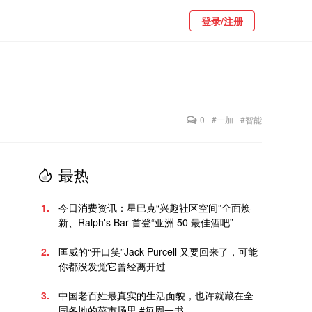
登录/注册
0
#一加
#智能
最热
1.
今日消费资讯：星巴克“兴趣社区空间”全面焕
新、Ralph's Bar 首登“亚洲 50 最佳酒吧”
2.
匡威的“开口笑”Jack Purcell 又要回来了，可能
你都没发觉它曾经离开过
3.
中国老百姓最真实的生活面貌，也许就藏在全
国各地的菜市场里 #每周一书