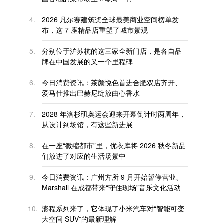
4.
2026 凡尔赛建筑奖全球最美商业空间榜单发
布，这 7 座精品店重塑了城市景观
5.
分别位于沪苏杭的这三家全新门店，是各自品
牌在中国发展的又一个里程碑
6.
今日消费资讯：茶颜悦色首进合肥双店齐开、
爱马仕推出巴赫尼绽放由心香水
7.
2028 年洛杉矶奥运会迎来开幕倒计时两周年，
从设计到场馆，有这些新进展
8.
在一座“微缩都市”里，优衣库将 2026 秋冬新品
们放进了对应的生活场景中
9.
今日消费资讯：广州方所 9 月开始暂停营业、
Marshall 在成都带来“守住现场”音乐文化活动
10.
澎程系列来了，它体现了小米汽车对“智能可变
大空间 SUV”的最新理解