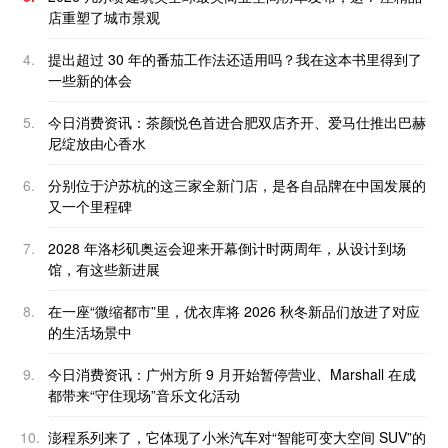
店重塑了城市景观
4.
提出超过 30 年的番茄工作法还适用吗？我在这本书里得到了
一些新的体会
5.
今日消费资讯：茶颜悦色首进合肥双店齐开、爱马仕推出巴赫
尼绽放由心香水
6.
分别位于沪苏杭的这三家全新门店，是各自品牌在中国发展的
又一个里程碑
7.
2028 年洛杉矶奥运会迎来开幕倒计时两周年，从设计到场
馆，有这些新进展
8.
在一座“微缩都市”里，优衣库将 2026 秋冬新品们放进了对应
的生活场景中
9.
今日消费资讯：广州方所 9 月开始暂停营业、Marshall 在成
都带来“守住现场”音乐文化活动
10.
澎程系列来了，它体现了小米汽车对“智能可变大空间 SUV”的