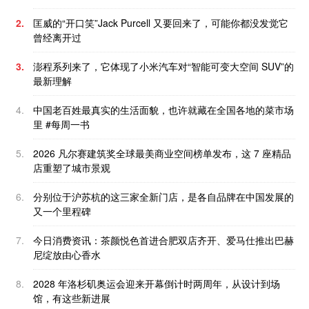
2.
匡威的“开口笑”Jack Purcell 又要回来了，可能你都没发觉它
曾经离开过
3.
澎程系列来了，它体现了小米汽车对“智能可变大空间 SUV”的
最新理解
4.
中国老百姓最真实的生活面貌，也许就藏在全国各地的菜市场
里 #每周一书
5.
2026 凡尔赛建筑奖全球最美商业空间榜单发布，这 7 座精品
店重塑了城市景观
6.
分别位于沪苏杭的这三家全新门店，是各自品牌在中国发展的
又一个里程碑
7.
今日消费资讯：茶颜悦色首进合肥双店齐开、爱马仕推出巴赫
尼绽放由心香水
8.
2028 年洛杉矶奥运会迎来开幕倒计时两周年，从设计到场
馆，有这些新进展