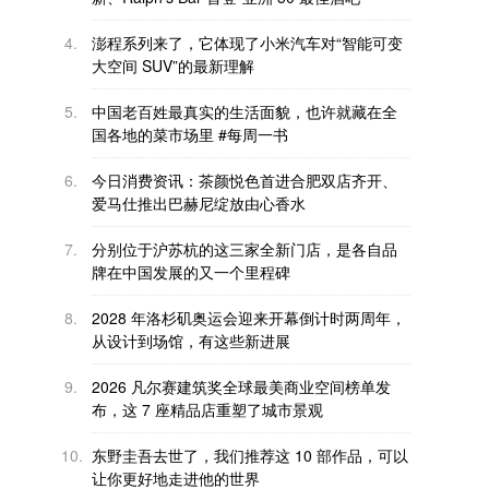
4.
澎程系列来了，它体现了小米汽车对“智能可变
大空间 SUV”的最新理解
5.
中国老百姓最真实的生活面貌，也许就藏在全
国各地的菜市场里 #每周一书
6.
今日消费资讯：茶颜悦色首进合肥双店齐开、
爱马仕推出巴赫尼绽放由心香水
7.
分别位于沪苏杭的这三家全新门店，是各自品
牌在中国发展的又一个里程碑
8.
2028 年洛杉矶奥运会迎来开幕倒计时两周年，
从设计到场馆，有这些新进展
9.
2026 凡尔赛建筑奖全球最美商业空间榜单发
布，这 7 座精品店重塑了城市景观
10.
东野圭吾去世了，我们推荐这 10 部作品，可以
让你更好地走进他的世界