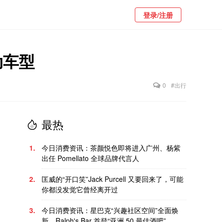
登录/注册
动车型
0
#出行
最热
1.
今日消费资讯：茶颜悦色即将进入广州、杨紫
出任 Pomellato 全球品牌代言人
2.
匡威的“开口笑”Jack Purcell 又要回来了，可能
你都没发觉它曾经离开过
3.
今日消费资讯：星巴克“兴趣社区空间”全面焕
新、Ralph's Bar 首登“亚洲 50 最佳酒吧”