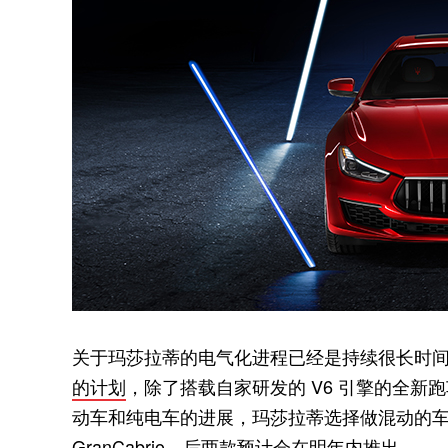
关于玛莎拉蒂的电气化进程已经是持续很长时
的计划
，除了搭载自家研发的 V6 引擎的全新跑
动车和纯电车的进展，玛莎拉蒂选择做混动的车型就是 G
GranCabrio，后两款预计会在明年内推出。