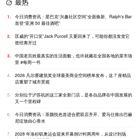
最热
1.
今日消费资讯：星巴克“兴趣社区空间”全面焕新、Ralph's Bar
首登“亚洲 50 最佳酒吧”
2.
匡威的“开口笑”Jack Purcell 又要回来了，可能你都没发觉它
曾经离开过
3.
中国老百姓最真实的生活面貌，也许就藏在全国各地的菜市场
里 #每周一书
4.
2026 凡尔赛建筑奖全球最美商业空间榜单发布，这 7 座精品
店重塑了城市景观
5.
分别位于沪苏杭的这三家全新门店，是各自品牌在中国发展的
又一个里程碑
6.
今日消费资讯：茶颜悦色首进合肥双店齐开、爱马仕推出巴赫
尼绽放由心香水
7.
2028 年洛杉矶奥运会迎来开幕倒计时两周年，从设计到场