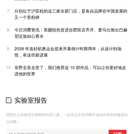
7.
分别位于沪苏杭的这三家全新门店，是各自品牌在中国发展的
又一个里程碑
8.
今日消费资讯：茶颜悦色首进合肥双店齐开、爱马仕推出巴赫
尼绽放由心香水
9.
2028 年洛杉矶奥运会迎来开幕倒计时两周年，从设计到场
馆，有这些新进展
10.
东野圭吾去世了，我们推荐这 10 部作品，可以让你更好地走
进他的世界
实验室报告
理想生活实验室近期精华内容汇集，一起关注全球消费市场动向和各种最新玩
法攻略。