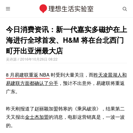
今日消费资讯：新一代嘉实多磁护在上
海进行全球首发、H&M 将在台北西门
町开出亚洲最大店
吴诗源
// 2016年10月26日 08:22
8 月易建联重返 NBA
时受到大量关注，而
昨天凌晨湖人和
易建联方面都确认了分手
，预计不出意外，易建联将重返
广东。
昨天刚报道了赵丽颖加盟韩寒的《乘风破浪》，结果第二
天又报出
金士杰加盟
的消息，电影这营销真是，一波一波
的。