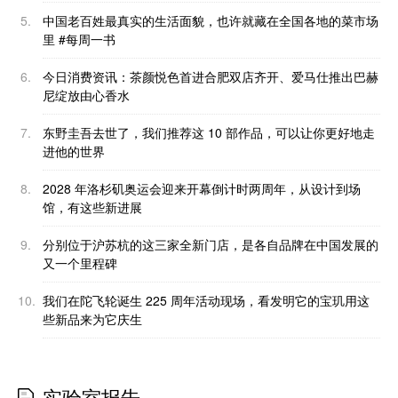
5.
中国老百姓最真实的生活面貌，也许就藏在全国各地的菜市场
里 #每周一书
6.
今日消费资讯：茶颜悦色首进合肥双店齐开、爱马仕推出巴赫
尼绽放由心香水
7.
东野圭吾去世了，我们推荐这 10 部作品，可以让你更好地走
进他的世界
8.
2028 年洛杉矶奥运会迎来开幕倒计时两周年，从设计到场
馆，有这些新进展
9.
分别位于沪苏杭的这三家全新门店，是各自品牌在中国发展的
又一个里程碑
10.
我们在陀飞轮诞生 225 周年活动现场，看发明它的宝玑用这
些新品来为它庆生
实验室报告