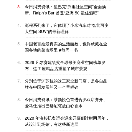
3.
今日消费资讯：星巴克“兴趣社区空间”全面焕
新、Ralph's Bar 首登“亚洲 50 最佳酒吧”
4.
澎程系列来了，它体现了小米汽车对“智能可变
大空间 SUV”的最新理解
5.
中国老百姓最真实的生活面貌，也许就藏在全
国各地的菜市场里 #每周一书
6.
2026 凡尔赛建筑奖全球最美商业空间榜单发
布，这 7 座精品店重塑了城市景观
7.
分别位于沪苏杭的这三家全新门店，是各自品
牌在中国发展的又一个里程碑
8.
今日消费资讯：茶颜悦色首进合肥双店齐开、
爱马仕推出巴赫尼绽放由心香水
9.
2028 年洛杉矶奥运会迎来开幕倒计时两周年，
从设计到场馆，有这些新进展