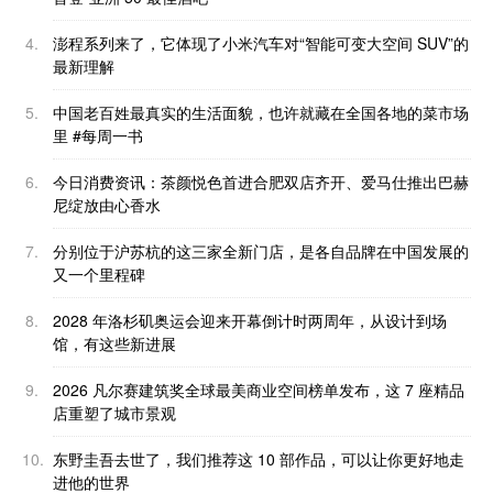
4.
澎程系列来了，它体现了小米汽车对“智能可变大空间 SUV”的
最新理解
5.
中国老百姓最真实的生活面貌，也许就藏在全国各地的菜市场
里 #每周一书
6.
今日消费资讯：茶颜悦色首进合肥双店齐开、爱马仕推出巴赫
尼绽放由心香水
7.
分别位于沪苏杭的这三家全新门店，是各自品牌在中国发展的
又一个里程碑
8.
2028 年洛杉矶奥运会迎来开幕倒计时两周年，从设计到场
馆，有这些新进展
9.
2026 凡尔赛建筑奖全球最美商业空间榜单发布，这 7 座精品
店重塑了城市景观
10.
东野圭吾去世了，我们推荐这 10 部作品，可以让你更好地走
进他的世界