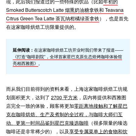
现，此后我们报道过的一些特殊的饮品（比如
年初的
Smoked Butterscotch Latte 烟熏奶油糖拿铁和 Teavana
Citrus Green Tea Latte 茶瓦纳柑橘绿茶拿铁
），也是首先
在这家咖啡烘焙工坊限量提供的。
延伸阅读：
在这家咖啡烘焙工坊开业时我们带来了报道——
《打造“咖啡剧院”，全球首家星巴克原生态焙烤咖啡体验馆
亮相西雅图》
。
而从我们目前得到的资料来看，上海这家咖啡烘焙工坊规
划面积更大，达到了
2700 平方米
，店内将提供和西雅图
店完全一致的体验，顾客将更加
零距离地接触和了解星巴
克在咖啡烘焙、生产及煮制的全过程，与咖啡大师们互
动、更第一时间品鉴到星巴克臻选咖啡
（很多限量的臻选
咖啡还是非常稀少的），以及
享受专属菜单上的食物和饮