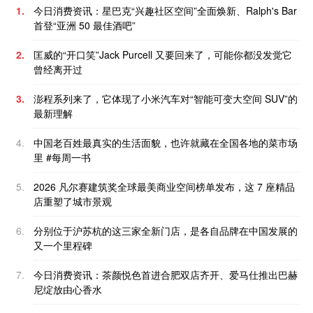
1.
今日消费资讯：星巴克“兴趣社区空间”全面焕新、Ralph's Bar
首登“亚洲 50 最佳酒吧”
2.
匡威的“开口笑”Jack Purcell 又要回来了，可能你都没发觉它
曾经离开过
3.
澎程系列来了，它体现了小米汽车对“智能可变大空间 SUV”的
最新理解
4.
中国老百姓最真实的生活面貌，也许就藏在全国各地的菜市场
里 #每周一书
5.
2026 凡尔赛建筑奖全球最美商业空间榜单发布，这 7 座精品
店重塑了城市景观
6.
分别位于沪苏杭的这三家全新门店，是各自品牌在中国发展的
又一个里程碑
7.
今日消费资讯：茶颜悦色首进合肥双店齐开、爱马仕推出巴赫
尼绽放由心香水