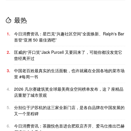
最热
1.
今日消费资讯：星巴克“兴趣社区空间”全面焕新、Ralph's Bar
首登“亚洲 50 最佳酒吧”
2.
匡威的“开口笑”Jack Purcell 又要回来了，可能你都没发觉它
曾经离开过
3.
中国老百姓最真实的生活面貌，也许就藏在全国各地的菜市场
里 #每周一书
4.
2026 凡尔赛建筑奖全球最美商业空间榜单发布，这 7 座精品
店重塑了城市景观
5.
分别位于沪苏杭的这三家全新门店，是各自品牌在中国发展的
又一个里程碑
6.
今日消费资讯：茶颜悦色首进合肥双店齐开、爱马仕推出巴赫