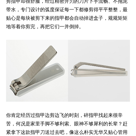
剪指甲却很舒服，经过精密开刃的刀片下手流畅、不拖泥
带水，专门设计的弧度保证每一下都修剪得平平整整，最
贴心是每块被剪下来的指甲都会自动掉进盒子，规规矩矩
地等着你剪完，再把它们一并倒掉。
你肯定经历过指甲边剪边飞的时刻，碎指甲找起来很辛
苦，何况是家里手脚不够利索、眼神不够犀利的长辈？赶
紧拿下这款指甲刀送过去吧，像这么朴实无华又贴心管用