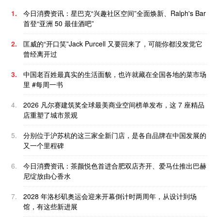
1.
今日消费资讯：星巴克“兴趣社区空间”全面焕新、Ralph's Bar
首登“亚洲 50 最佳酒吧”
2.
匡威的“开口笑”Jack Purcell 又要回来了，可能你都没发觉它
曾经离开过
3.
中国老百姓最真实的生活面貌，也许就藏在全国各地的菜市场
里 #每周一书
4.
2026 凡尔赛建筑奖全球最美商业空间榜单发布，这 7 座精品
店重塑了城市景观
5.
分别位于沪苏杭的这三家全新门店，是各自品牌在中国发展的
又一个里程碑
6.
今日消费资讯：茶颜悦色首进合肥双店齐开、爱马仕推出巴赫
尼绽放由心香水
7.
2028 年洛杉矶奥运会迎来开幕倒计时两周年，从设计到场
馆，有这些新进展