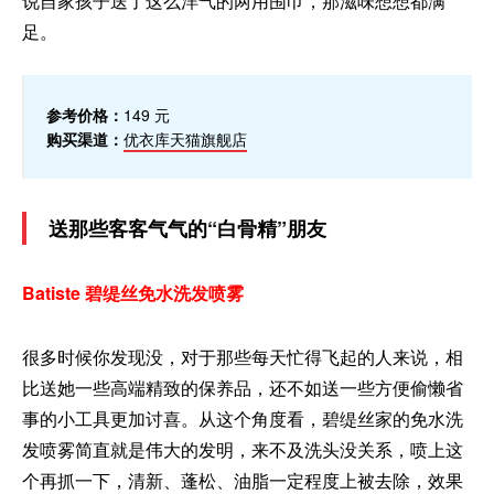
说自家孩子送了这么洋气的两用围巾，那滋味想想都满
足。
参考价格：
149 元
购买渠道：
优衣库天猫旗舰店
送那些客客气气的“白骨精”朋友
Batiste 碧缇丝免水洗发喷雾
很多时候你发现没，对于那些每天忙得飞起的人来说，相
比送她一些高端精致的保养品，还不如送一些方便偷懒省
事的小工具更加讨喜。从这个角度看，碧缇丝家的免水洗
发喷雾简直就是伟大的发明，来不及洗头没关系，喷上这
个再抓一下，清新、蓬松、油脂一定程度上被去除，效果