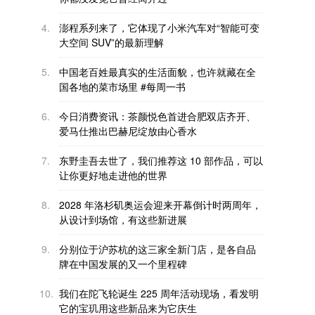
4.
澎程系列来了，它体现了小米汽车对“智能可变
大空间 SUV”的最新理解
5.
中国老百姓最真实的生活面貌，也许就藏在全
国各地的菜市场里 #每周一书
6.
今日消费资讯：茶颜悦色首进合肥双店齐开、
爱马仕推出巴赫尼绽放由心香水
7.
东野圭吾去世了，我们推荐这 10 部作品，可以
让你更好地走进他的世界
8.
2028 年洛杉矶奥运会迎来开幕倒计时两周年，
从设计到场馆，有这些新进展
9.
分别位于沪苏杭的这三家全新门店，是各自品
牌在中国发展的又一个里程碑
10.
我们在陀飞轮诞生 225 周年活动现场，看发明
它的宝玑用这些新品来为它庆生