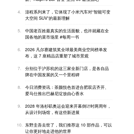
4.
澎程系列来了，它体现了小米汽车对“智能可变
大空间 SUV”的最新理解
5.
中国老百姓最真实的生活面貌，也许就藏在全
国各地的菜市场里 #每周一书
6.
2026 凡尔赛建筑奖全球最美商业空间榜单发
布，这 7 座精品店重塑了城市景观
7.
分别位于沪苏杭的这三家全新门店，是各自品
牌在中国发展的又一个里程碑
8.
今日消费资讯：茶颜悦色首进合肥双店齐开、
爱马仕推出巴赫尼绽放由心香水
9.
2028 年洛杉矶奥运会迎来开幕倒计时两周年，
从设计到场馆，有这些新进展
10.
东野圭吾去世了，我们推荐这 10 部作品，可以
让你更好地走进他的世界