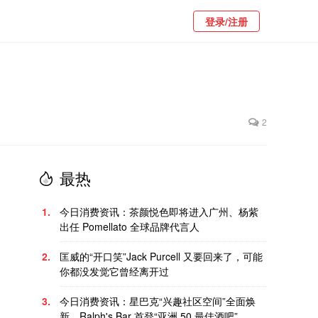
登录/注册
2
最热
1.
今日消费资讯：茶颜悦色即将进入广州、杨紫
出任 Pomellato 全球品牌代言人
2.
匡威的“开口笑”Jack Purcell 又要回来了，可能
你都没发觉它曾经离开过
3.
今日消费资讯：星巴克“兴趣社区空间”全面焕
新、Ralph's Bar 首登“亚洲 50 最佳酒吧”