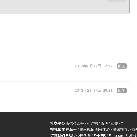
2013年2月17日 12:17
回复
2013年2月17日 20:31
回复
社交平台
微信公众号
/
小红书
/
微博
/
豆瓣
/
X
视频频道
视频号
/
腾讯视频-创作中心
/
腾讯视频
/
优
订阅我们
RSS
/
今日头条
/
ZAKER
/
Flipboard-红板报