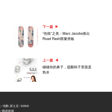
下一篇
“伤痕”之美：Marc Jacobs推出
Road Rash限量滑板
上一篇
碰碰你的鼻子，提醒杯子里面是
热水
酷
/
优酷-原土豆
/
bilibili
/
网易新闻