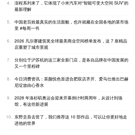
4.
澎程系列来了，它体现了小米汽车对“智能可变大空间 SUV”的
最新理解
5.
中国老百姓最真实的生活面貌，也许就藏在全国各地的菜市场
里 #每周一书
6.
2026 凡尔赛建筑奖全球最美商业空间榜单发布，这 7 座精品
店重塑了城市景观
7.
分别位于沪苏杭的这三家全新门店，是各自品牌在中国发展的
又一个里程碑
8.
今日消费资讯：茶颜悦色首进合肥双店齐开、爱马仕推出巴赫
尼绽放由心香水
9.
2028 年洛杉矶奥运会迎来开幕倒计时两周年，从设计到场
馆，有这些新进展
10.
东野圭吾去世了，我们推荐这 10 部作品，可以让你更好地走
进他的世界