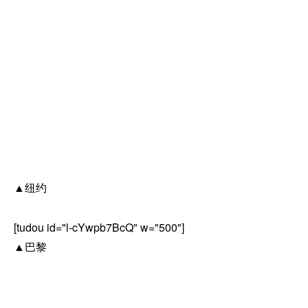
▲纽约
[tudou id="l-cYwpb7BcQ" w="500"]
▲巴黎